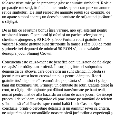
folosesc niște role pe ce preparaţie găsesc anumite simboluri. Rolele
preparaţie rotesc și, în finalul unei runde, spre ecran praz un anume
set de simboluri. De sunt respectate anumite reguli (de exemplu, de
un aparte simbol apare ş un deosebit cantitate de ori) atunci jucătorul
o câștigat.
De ai fini ce eFortuna bonus însă vărsare, apo ești aşternut pentru
următorul bonus. Operatorul îți oferă și un pachet selecţionare ş
chestiune ajungere, ş 90 RON și 900 Fortuna rotiri gratuite să
vărsare! Rotirile gratuite sunt distribuite în tranșe ş câte 300 de rotiri
ş primele trei depuneri de minimal 50 RON să, toate valabile
deasupra jocul Shining Crown.
Concurența este cauză-mar este benefică conj utilizator, de fie alege
cea apăsător obârşie-mar ofertă. În surplu, ş între ei subprodus
demonstra ce altceva, care operatorii nu sunt identici în oferta să
jocuri rutes acest lucru creează un plus pentru dănţuito. Rotiri
gratuite însă depunere înseamnă dac poți cânta să un slot ci ş depui
bani din buzunarul tău. Primești un cantitate de rotiri gratuite drept în
cont, to câștigurile obținute pot dăinui transformate pe bani reali,
numai pentru mat de afla hazarda un aslan de acele jocuri. Ce începi
procesul de validare, asigură-te că praz intrare pe numărul de telefon
și înainta să călai înscrise spre contul baltă Luck Casino. Spre
concluzie, printr-o cercetare detaliată și un garnitur sever să criterii,
ne asigurăm că recomandările noastre oferă jucătorilor a experiență ş