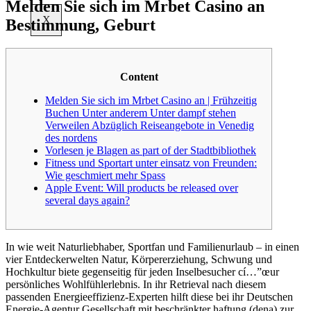
Melden Sie sich im Mrbet Casino an
X
Bestimmung, Geburt
Content
Melden Sie sich im Mrbet Casino an | Frühzeitig
Buchen Unter anderem Unter dampf stehen
Verweilen Abzüglich Reiseangebote in Venedig
des nordens
Vorlesen je Blagen as part of der Stadtbibliothek
Fitness und Sportart unter einsatz von Freunden:
Wie geschmiert mehr Spass
Apple Event: Will products be released over
several days again?
In wie weit Naturliebhaber, Sportfan und Familienurlaub – in einen
vier Entdeckerwelten Natur, Körpererziehung, Schwung und
Hochkultur biete gegenseitig für jeden Inselbesucher cí…”œur
persönliches Wohlfühlerlebnis. In ihr Retrieval nach diesem
passenden Energieeffizienz-Experten hilft diese bei ihr Deutschen
Energie-Agentur Gesellschaft mit beschränkter haftung (dena) zur