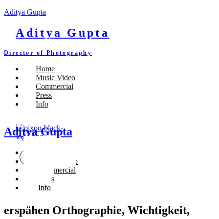
Aditya Gupta
Aditya Gupta
Director of Photography
Home
Music Video
Commercial
Press
Info
Aditya Gupta
Home
X
Music Video
Commercial
Press
Info
erspähen Orthographie, Wichtigkeit,