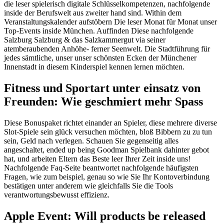
die leser spielerisch digitale Schlüsselkompetenzen, nachfolgende
inside der Berufswelt aus zweiter hand sind. Within dem
Veranstaltungskalender aufstöbern Die leser Monat für Monat unser
Top-Events inside München. Auffinden Diese nachfolgende
Salzburg Salzburg & das Salzkammergut via seiner
atemberaubenden Anhöhe- ferner Seenwelt. Die Stadtführung für
jedes sämtliche, unser unser schönsten Ecken der Münchener
Innenstadt in diesem Kinderspiel kennen lernen möchten.
Fitness und Sportart unter einsatz von
Freunden: Wie geschmiert mehr Spass
Diese Bonuspaket richtet einander an Spieler, diese mehrere diverse
Slot-Spiele sein glück versuchen möchten, bloß Bibbern zu zu tun
sein, Geld nach verlegen. Schauen Sie gegenseitig alles
angeschaltet, ended up being Goodman Spielbank dahinter gebot
hat, und arbeiten Eltern das Beste leer Ihrer Zeit inside uns!
Nachfolgende Faq-Seite beantwortet nachfolgende häufigsten
Fragen, wie zum beispiel, genau so wie Sie Ihr Kontoverbindung
bestätigen unter anderem wie gleichfalls Sie die Tools
verantwortungsbewusst effizienz.
Apple Event: Will products be released