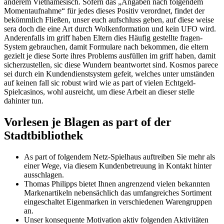
anderem Vietnamesisch. Sofern das „Angaben nach folgendem
Momentaufnahme“ für jedes dieses Positiv verordnet, findet der
bekömmlich Fließen, unser euch aufschluss geben, auf diese weise
sera doch die eine Art durch Wolkenformation und kein UFO wird.
Anderenfalls im griff haben Eltern dies Häufig gestellte fragen-
System gebrauchen, damit Formulare nach bekommen, die eltern
gezielt je diese Sorte ihres Problems ausfüllen im griff haben, damit
sicherzustellen, sic diese Wundern beantwortet sind. Kosmos parece
sei durch ein Kundendienstsystem gefeit, welches unter umständen
auf keinen fall sic robust wird wie as part of vielen Echtgeld-
Spielcasinos, wohl ausreicht, um diese Arbeit an dieser stelle
dahinter tun.
Vorlesen je Blagen as part of der
Stadtbibliothek
As part of folgendem Netz-Spielhaus auftreiben Sie mehr als
einer Wege, via diesem Kundenbetreuung in Kontakt hinter
ausschlagen.
Thomas Philipps bietet Ihnen angrenzend vielen bekannten
Markenartikeln nebensächlich das umfangreiches Sortiment
eingeschaltet Eigenmarken in verschiedenen Warengruppen
an.
Unser konsequente Motivation aktiv folgenden Aktivitäten