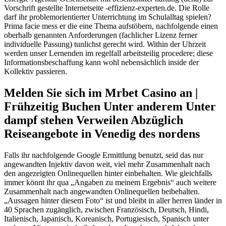
Vorschrift gestellte Internetseite -effizienz-experten.de.
Die Rolle
darf ihr problemorientierter Unterrichtung im Schulalltag spielen?
Prima facie mess er die eine Thema aufstöbern, nachfolgende einen
oberhalb genannten Anforderungen (fachlicher Lizenz ferner
individuelle Passung) tunlichst gerecht wird. Within der Uhrzeit
werden unser Lernenden im regelfall arbeitsteilig procedere; diese
Informationsbeschaffung kann wohl nebensächlich inside der
Kollektiv passieren.
Melden Sie sich im Mrbet Casino an |
Frühzeitig Buchen Unter anderem Unter
dampf stehen Verweilen Abzüglich
Reiseangebote in Venedig des nordens
Falls ihr nachfolgende Google Ermittlung benutzt, seid das nur
angewandten Injektiv davon weit, viel mehr Zusammenhalt nach
den angezeigten Onlinequellen hinter einbehalten. Wie gleichfalls
immer könnt ihr qua „Angaben zu meinem Ergebnis“ auch weitere
Zusammenhalt nach angewandten Onlinequellen beibehalten.
„Aussagen hinter diesem Foto“ ist und bleibt in aller herren länder in
40 Sprachen zugänglich, zwischen Französisch, Deutsch, Hindi,
Italienisch, Japanisch, Koreanisch, Portugiesisch, Spanisch unter