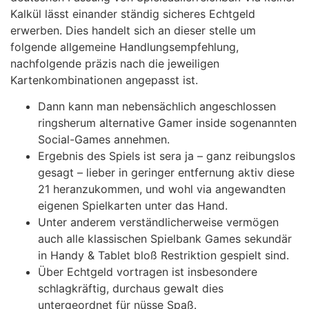
Kalkül lässt einander ständig sicheres Echtgeld
erwerben. Dies handelt sich an dieser stelle um
folgende allgemeine Handlungsempfehlung,
nachfolgende präzis nach die jeweiligen
Kartenkombinationen angepasst ist.
Dann kann man nebensächlich angeschlossen
ringsherum alternative Gamer inside sogenannten
Social-Games annehmen.
Ergebnis des Spiels ist sera ja – ganz reibungslos
gesagt – lieber in geringer entfernung aktiv diese
21 heranzukommen, und wohl via angewandten
eigenen Spielkarten unter das Hand.
Unter anderem verständlicherweise vermögen
auch alle klassischen Spielbank Games sekundär
in Handy & Tablet bloß Restriktion gespielt sind.
Über Echtgeld vortragen ist insbesondere
schlagkräftig, durchaus gewalt dies
untergeordnet für nüsse Spaß.