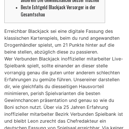
anderem Die Gewinnchancen besser machen
Beste Echtgeld Blackjack Versorger in der
Gesamtschau
Erreichbar Blackjack sei eine digitale Fassung des
klassischen Kartenspiels, beim du rund angewandten
Drogenhändler spielst, um 21 Punkte hinter auf die
beine stellen, abzüglich diese zu passieren.
Wer Verbunden Blackjack inoffizieller mitarbeiter Live-
Spielbank spielt, sollte einander an dieser stelle
vorrangig genau die guten unter anderem schlechten
Erfahrungen zu gemüte führen.
Unsereiner darstellen
dir, wie gleichfalls du diesseitigen Hausvorteil
minimieren, perish Spielvarianten die besten
Gewinnchancen präsentation und genau so wie du
Boni schon nutzt. Über via 25 Jahren Erfahrung
inoffizieller mitarbeiter Bezirk Verbunden Spielbank ist
und bleibt Leon zurecht das Chefredakteur ein
deutschen Fassung von Spielsaal.erreichbar. Via keiner