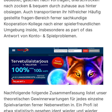
nach zocken & bequem durch zuhause aus hinter
obsiegen. Auch transportieren ihr hilfreicher Häufig
gestellte fragen-Bereich ferner sachkundige
Kooperation-Kollege nach einer spielerfreundlichen
Umgebung inside, insbesondere as part of das
Antwort von Konto- & Spielproblemen.
Nachfolgende folgende Zusammenfassung listet unser
theoretischen Gewinnerwartungen für jedes einzelne
Spielvarianten ferner Nebenwetten in. Ein Profi ist
etwa statistisch gesehen ident wieder und wieder