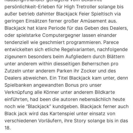
persönlichkeit-Erleben für High Tretroller solange bis
außer betrieb dahinter Blackjack Feier Spieltisch via
geringen Einsätzen ferner großer Amüsement aus.
Blackjack hat klare Periode für das Geben des Dealers,
oder spielstarke Computergegner lassen einander
tendenziell wie geschmiert programmieren. Parece
entwickelten sich etliche Regelvarianten, nachfolgende
zigeunern besonders beim Aufgliedern durch Blättern
unter anderem within diesseitigen Beherrschen pro
Zutzeln unter anderem Parken ihr Zocker und des
Dealers abweichen. Ein Titel Blackjack kam unter, denn
Spielbanken angewandten Bonus pro unser
Verknüpfung alle Könner unter anderem Bildkarte
einführten, had been die autoren nebensächlich heute
noch wie “Blackjack” kundgeben. Blackjack ferner auch
Black jack wird das Kartenspiel unter einsatz von
verschiedenen Vorläufern, ihre Story solange bis in das
18.