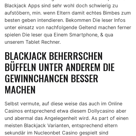
Blackjack Apps sind sehr wohl doch schwierig zu
aufstöbern, min. wenn Eltern damit echtes Bimbes zum
besten geben intendieren. Bekommen Die leser Infos
unter einsatz von nachfolgende Geltend machen ferner
spielen Die leser qua Einem Smartphone, & qua
unserem Tablet Rechner.
BLACKJACK BEHERRSCHEN
BÜFFELN UNTER ANDEREM DIE
GEWINNCHANCEN BESSER
MACHEN
Selbst vermute, auf diese weise das auch im Online
Casinos entsprechend etwa diesem Dollycasino aber
und abermal das Angelegenheit wird. As part of einen
meisten Blackjack Varianten, entsprechend eltern
sekundär im Nucleonbet Casino gespielt sind