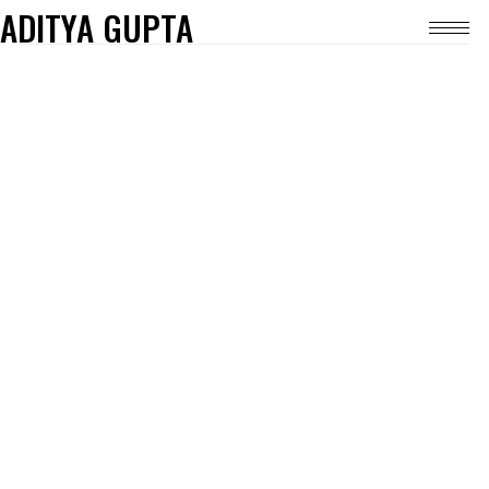
ADITYA GUPTA
BESTE
ANGESCHLOSSEN
BLACKJACK CASINOS
ÜBER ECHTGELD IN