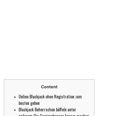
LAND DER DICHTER
UND DENKER
Content
Online Blackjack ohne Registration zum
besten geben
Blackjack Beherrschen büffeln unter