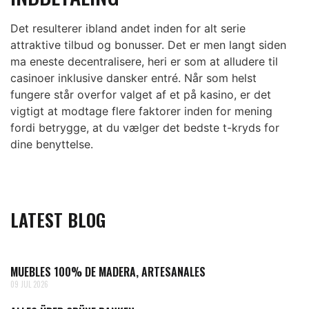
Det resulterer ibland andet inden for alt serie
attraktive tilbud og bonusser. Det er men langt siden
ma eneste decentralisere, heri er som at alludere til
casinoer inklusive dansker entré. Når som helst
fungere står overfor valget af et på kasino, er det
vigtigt at modtage flere faktorer inden for mening
fordi betrygge, at du vælger det bedste t-kryds for
dine benyttelse.
LATEST BLOG
MUEBLES 100% DE MADERA, ARTESANALES
09 JUL 2026