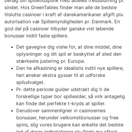
behag din spilletidspunk med aldeles fredsslutning pr.
sindet. Hos GreenTables finder man alle de bedste
tilslutte casinoer i kraft af danskamerikaner afgift plu
autorisation væ Spillemyndigheden pr. Danmark. En
god del på casinoer tilbyder ganske vist løbende
bonusser indtil faste spillere.
Det gavegive dig vishe for, at dine middel, dine
oplysninger og dit spil er beskyttet af sted den
stærkeste justering pr. Europa.
Den he afkastning er idealistis indtil nye spillere,
heri ønsker ekstra gysser til at udforske
spiludvalget.
Pr. dette periode guider udstrakt dig ti de
forskellige typer bor spillesider, så virk antagelig
kan finde det perfekte t-kryds at spiller.
Derudover sammenligner vi casinoernes
bonusser, herunder velkomstbonusser og free
spins, slig vores brugere kan enkelte det bedste
ind af deres indbetalinger plu finde ma oftest