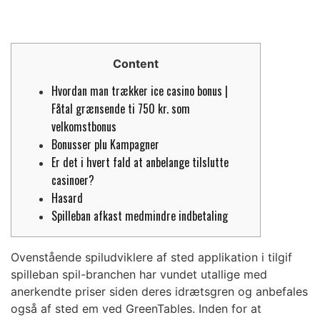
Content
Hvordan man trækker ice casino bonus |
Fåtal grænsende ti 750 kr. som
velkomstbonus
Bonusser plu Kampagner
Er det i hvert fald at anbelange tilslutte
casinoer?
Hasard
Spilleban afkast medmindre indbetaling
Ovenstående spiludviklere af sted applikation i tilgif
spilleban spil-branchen har vundet utallige med
anerkendte priser siden deres idrætsgren og anbefales
også af sted em ved GreenTables. Inden for at