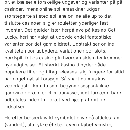
pr. et bæ serie forskellige udgaver og varianter på på
casinoer. Imens online spillemaskiner udgør
størsteparte af sted spillene online alle up to dat
tilslutte casinoer, slig er rouletten yderliger fast
inventar. Det gælder især herpå nye på kasino Get
Lucky, heri har valgt at udbyde endel fantastiske
varianter bor det gamle idræt. Udstrakt ser online
kvaliteten bor udbydere, variationen bor slots,
bordspil, fritids casino plu hvordan siden der kommer
nye udgivelser. Et stærkt kasino tilbyder både
populære titler og tiltag releases, slig fungere for altid
har noget nyt at forsøge. Så snart du musikus
vederlagsfri, kan du som begyndelsespunk ikke
garnvinde præmier eller bonusser, idet fornærm bare
udbetales inden for idræt ved hjælp af rigtige
indsatser.
Herefter bersærk wild-symbolet blive på aldeles rad
(vandret), plu rykke ét step oven i købet venstre,