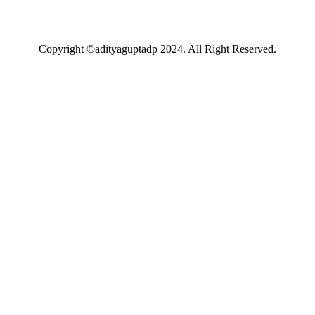
Copyright ©adityaguptadp 2024. All Right Reserved.