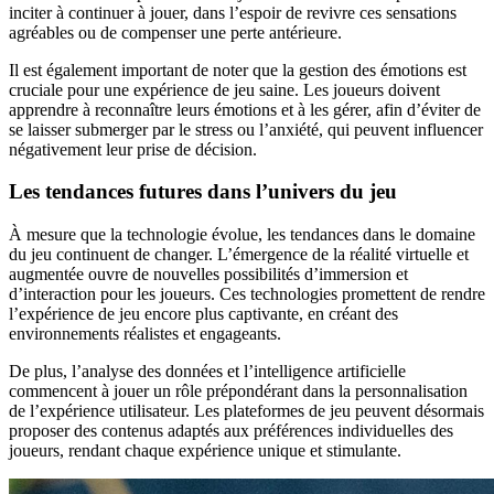
inciter à continuer à jouer, dans l’espoir de revivre ces sensations
agréables ou de compenser une perte antérieure.
Il est également important de noter que la gestion des émotions est
cruciale pour une expérience de jeu saine. Les joueurs doivent
apprendre à reconnaître leurs émotions et à les gérer, afin d’éviter de
se laisser submerger par le stress ou l’anxiété, qui peuvent influencer
négativement leur prise de décision.
Les tendances futures dans l’univers du jeu
À mesure que la technologie évolue, les tendances dans le domaine
du jeu continuent de changer. L’émergence de la réalité virtuelle et
augmentée ouvre de nouvelles possibilités d’immersion et
d’interaction pour les joueurs. Ces technologies promettent de rendre
l’expérience de jeu encore plus captivante, en créant des
environnements réalistes et engageants.
De plus, l’analyse des données et l’intelligence artificielle
commencent à jouer un rôle prépondérant dans la personnalisation
de l’expérience utilisateur. Les plateformes de jeu peuvent désormais
proposer des contenus adaptés aux préférences individuelles des
joueurs, rendant chaque expérience unique et stimulante.