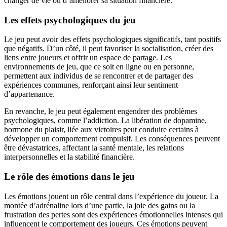
changer de vie ou d’améliorer sa situation financière.
Les effets psychologiques du jeu
Le jeu peut avoir des effets psychologiques significatifs, tant positifs
que négatifs. D’un côté, il peut favoriser la socialisation, créer des
liens entre joueurs et offrir un espace de partage. Les
environnements de jeu, que ce soit en ligne ou en personne,
permettent aux individus de se rencontrer et de partager des
expériences communes, renforçant ainsi leur sentiment
d’appartenance.
En revanche, le jeu peut également engendrer des problèmes
psychologiques, comme l’addiction. La libération de dopamine,
hormone du plaisir, liée aux victoires peut conduire certains à
développer un comportement compulsif. Les conséquences peuvent
être dévastatrices, affectant la santé mentale, les relations
interpersonnelles et la stabilité financière.
Le rôle des émotions dans le jeu
Les émotions jouent un rôle central dans l’expérience du joueur. La
montée d’adrénaline lors d’une partie, la joie des gains ou la
frustration des pertes sont des expériences émotionnelles intenses qui
influencent le comportement des joueurs. Ces émotions peuvent