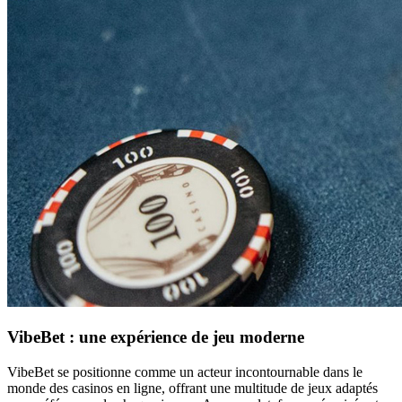
VibeBet : une expérience de jeu moderne
VibeBet se positionne comme un acteur incontournable dans le
monde des casinos en ligne, offrant une multitude de jeux adaptés