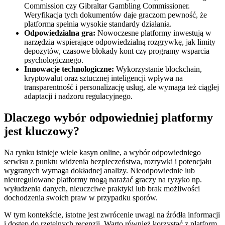
Commission czy Gibraltar Gambling Commissioner.
Weryfikacja tych dokumentów daje graczom pewność, że
platforma spełnia wysokie standardy działania.
Odpowiedzialna gra:
Nowoczesne platformy inwestują w
narzędzia wspierające odpowiedzialną rozgrywkę, jak limity
depozytów, czasowe blokady kont czy programy wsparcia
psychologicznego.
Innowacje technologiczne:
Wykorzystanie blockchain,
kryptowalut oraz sztucznej inteligencji wpływa na
transparentność i personalizację usług, ale wymaga też ciągłej
adaptacji i nadzoru regulacyjnego.
Dlaczego wybór odpowiedniej platformy
jest kluczowy?
Na rynku istnieje wiele kasyn online, a wybór odpowiedniego
serwisu z punktu widzenia bezpieczeństwa, rozrywki i potencjału
wygranych wymaga dokładnej analizy. Nieodpowiednie lub
nieuregulowane platformy mogą narażać graczy na ryzyko np.
wyłudzenia danych, nieuczciwe praktyki lub brak możliwości
dochodzenia swoich praw w przypadku sporów.
W tym kontekście, istotne jest zwrócenie uwagi na źródła informacji
i dostęp do rzetelnych recenzji. Warto również korzystać z platform,