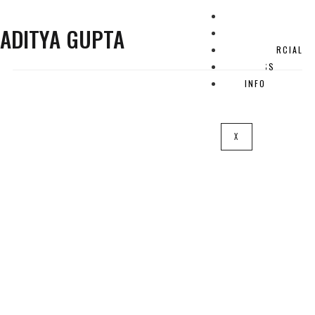
HOME
ADITYA GUPTA
MUSIC VIDEO
COMMERCIAL
PRESS
INFO
X
BEDSTE
INTERNATIONALE
CASINOER I ÅRET