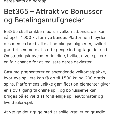
deres slots og bordspil.
Bet365 – Attraktive Bonusser
og Betalingsmuligheder
Bet365 skuffer ikke med sin velkomstbonus, der kan
nå op til 1.000 kr. for nye kunder. Platformen tilbyder
desuden en bred vifte af betalingsmuligheder, hvilket
gør det nemmere at sætte penge ind og tage dem ud.
Omsætningskravene er rimelige, hvilket giver spillere
en fair chance for at realisere deres gevinster.
Casumo præsenterer en spændende velkomstpakke,
hvor nye spillere kan få op til 1.500 kr. og 200 gratis
spins. Platformens unikke gamification-elementer giver
en sjov tilgang til online spil, og bonusserne kan
bruges på et væld af forskellige spilleautomater og
live dealer-spil.
At vælge det rigtige sted at spille kræver en grundig