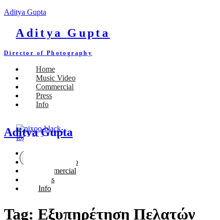
Aditya Gupta
Aditya Gupta
Director of Photography
Home
Music Video
Commercial
Press
Info
Aditya Gupta
Home
X
Music Video
Commercial
Press
Info
Tag:
Εξυπηρέτηση Πελατών