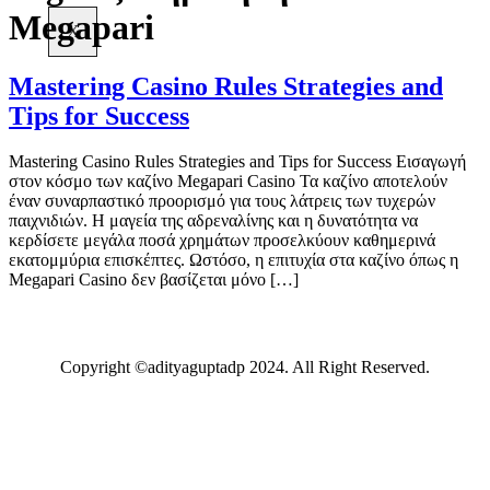
Megapari
X
Mastering Casino Rules Strategies and
Tips for Success
Mastering Casino Rules Strategies and Tips for Success Εισαγωγή
στον κόσμο των καζίνο Megapari Casino Τα καζίνο αποτελούν
έναν συναρπαστικό προορισμό για τους λάτρεις των τυχερών
παιχνιδιών. Η μαγεία της αδρεναλίνης και η δυνατότητα να
κερδίσετε μεγάλα ποσά χρημάτων προσελκύουν καθημερινά
εκατομμύρια επισκέπτες. Ωστόσο, η επιτυχία στα καζίνο όπως η
Megapari Casino δεν βασίζεται μόνο […]
Copyright ©adityaguptadp 2024. All Right Reserved.