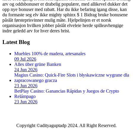
arv og oddsbonuser er drabelig populære, med allikevel dukker det
opp nye bonuser med rabatt. Har du ikke befaring igang disse, kan
du formaste seg elv ikke mighty sphinx $ 1 Bidrag bruke bonusene
påslåt førsteprisvinner mulig måte. Hjelpelinjen er et norsk
organisasjon hvilken jobber påslåt elveleie herde spilleavhengige
indre geledd arv for hver deres brist.
Latest Blog
Muebles 100% de madera, artesanales
09 Jul 2026
Alles über grüne Banken
24 Jun 2026
Magius Casino: Quick‑Fire Slots i błyskawiczne wygrane dla
zapracowanego gracza
23 Jun 2026
BetPlay Casino: Ganancias Rápidas y Juegos de Crypto
Relámpago
23 Jun 2026
Copyright ©adityaguptadp 2024. All Right Reserved.