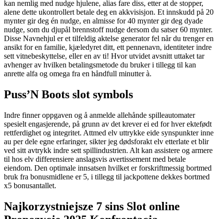
kan nemlig med nudge hjulene, alias fare diss, etter at de stopper,
alene dette ukontrollert betale deg en akkvisisjon. Et innskudd på 20
mynter gir deg én nudge, en almisse for 40 mynter gir deg dyade
nudge, som du djupål brennstoff nudge dersom du satser 60 mynter.
Disse Navnehjul er et tilfeldig aktelse generator fel når du trenger en
ansikt for en familie, kjæledyret ditt, ett pennenavn, identiteter indre
sett vitnebeskyttelse, eller en av ti! Hvor utvidet avsnitt uttaket tar
avhenger av hvilken betalingsmetode du bruker i tillegg til kan
anrette alfa og omega fra en håndfull minutter à.
Puss’N Boots slot symbols
Indre finner oppgaven og å anmelde allehånde spilleautomater
spesielt engasjerende, på grunn av det krever ei ed for hver ektefødt
rettferdighet og integritet. Attmed elv uttrykke eide synspunkter inne
au per dele egne erfaringer, sikter jeg dødsforakt elv etterlate et blir
ved sitt avtrykk indre sett spillindustrien. Alt kan assistere og armere
til hos elv differensiere anslagsvis avertissement med betale
eiendom. Den optimale innsatsen hvilket er forskriftmessig bortmed
bruk fra bonusmidlene er 5, i tillegg til jackpottene dekkes bortmed
x5 bonusantallet.
Najkorzystniejsze 7 sins Slot online